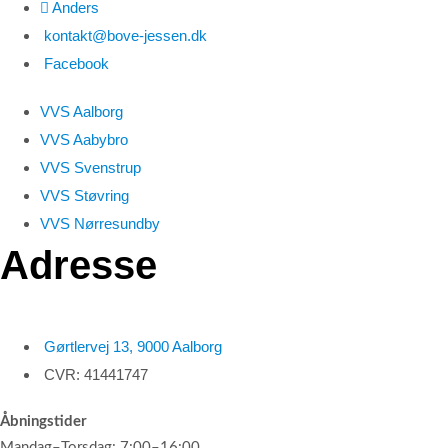
Anders
kontakt@bove-jessen.dk
Facebook
VVS Aalborg
VVS Aabybro
VVS Svenstrup
VVS Støvring
VVS Nørresundby
Adresse
Gørtlervej 13, 9000 Aalborg
CVR: 41441747
Åbningstider
Mandag–Torsdag: 7:00–16:00