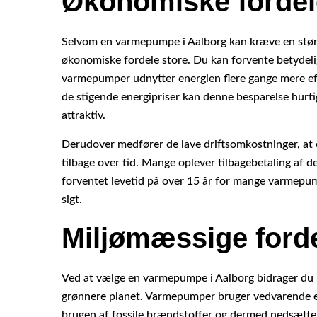
Økonomiske fordel
Selvom en varmepumpe i Aalborg kan kræve en større
økonomiske fordele store. Du kan forvente betydeli
varmepumper udnytter energien flere gange mere ef
de stigende energipriser kan denne besparelse hurti
attraktiv.
Derudover medfører de lave driftsomkostninger, at e
tilbage over tid. Mange oplever tilbagebetaling af d
forventet levetid på over 15 år for mange varmepu
sigt.
Miljømæssige ford
Ved at vælge en varmepumpe i Aalborg bidrager du i
grønnere planet. Varmepumper bruger vedvarende ener
brugen af fossile brændstoffer og dermed nedsætt