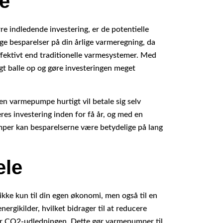
e
 indledende investering, er de potentielle
ge besparelser på din årlige varmeregning, da
fektivt end traditionelle varmesystemer. Med
gt balle op og gøre investeringen meget
n varmepumpe hurtigt vil betale sig selv
eres investering inden for få år, og med en
mper kan besparelserne være betydelige på lang
ele
kke kun til din egen økonomi, men også til en
gikilder, hvilket bidrager til at reducere
er CO2-udledningen. Dette gør varmepumper til