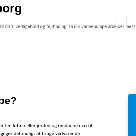
borg
Forside
V
 drift, vedligehold og fejlfinding, så din varmepumpe arbejder mest ef
pe?
nten luften eller jorden og omdanne den til
i gør det muligt at bruge vedvarende