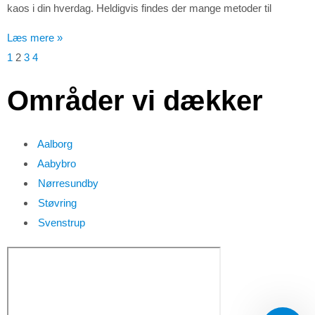
kaos i din hverdag. Heldigvis findes der mange metoder til
Læs mere »
1
2
3
4
Områder vi dækker
Aalborg
Aabybro
Nørresundby
Støvring
Svenstrup